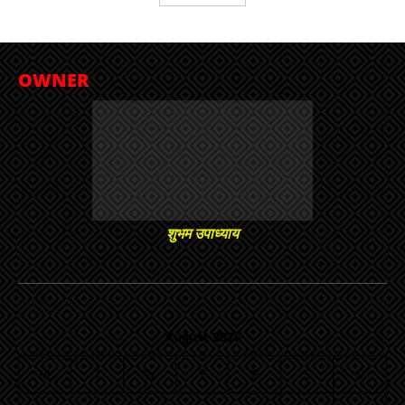
OWNER
शुभम उपाध्याय
August 2026
M
T
W
T
F
S
S