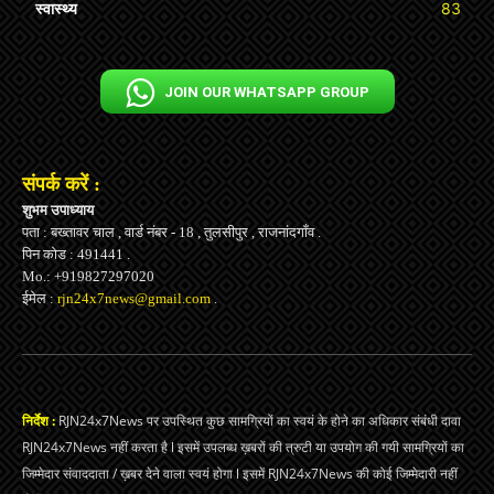
स्वास्थ्य
83
JOIN OUR WHATSAPP GROUP
संपर्क करें :
शुभम उपाध्याय
पता : बख्तावर चाल , वार्ड नंबर - 18 , तुलसीपुर , राजनांदगाँव .
पिन कोड : 491441 .
Mo.: +919827297020
ईमेल :
rjn24x7news@gmail.com
.
निर्देश :
RJN24x7News पर उपस्थित कुछ सामग्रियों का स्वयं के होने का अधिकार संबंधी दावा
RJN24x7News नहीं करता है l इसमें उपलब्ध ख़बरों की त्रुटी या उपयोग की गयी सामग्रियों का
जिम्मेदार संवाददाता / ख़बर देने वाला स्वयं होगा l इसमें RJN24x7News की कोई जिम्मेदारी नहीं