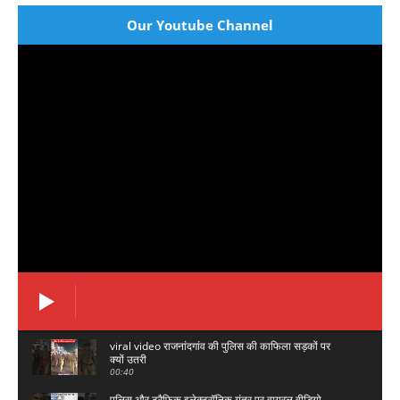
Our Youtube Channel
viral video राजनांदगांव की पुलिस की काफिला सड़कों पर
क्यों उतरी
#viral#Rajnandgaon#trending#crime#cg
00:40
पुलिस और ट्रैफिक इलेक्ट्रॉनिक यंत्र पर वायरल वीडियो