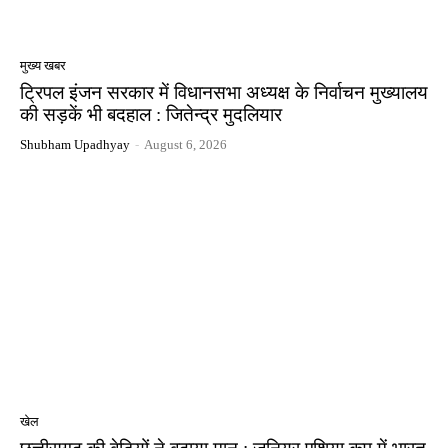
00:16
राजनांदगांव पुलिस अधीक्षक सुश्री अंकिता शर्मा
#ipsankitasharma#viral#trending#100k#rjn#police#cgne
00:12
मुख्य खबर
ट्रिपल इंजन सरकार में विधानसभा अध्यक्ष के निर्वाचन मुख्यालय
की सड़कें भी बदहाल : जितेन्द्र मुदलियार
Shubham Upadhyay
-
August 6, 2026
खेल