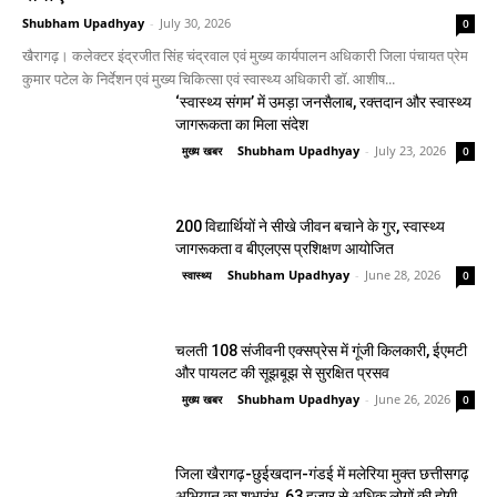
Shubham Upadhyay
-
July 30, 2026
0
खैरागढ़। कलेक्टर इंद्रजीत सिंह चंद्रवाल एवं मुख्य कार्यपालन अधिकारी जिला पंचायत प्रेम
कुमार पटेल के निर्देशन एवं मुख्य चिकित्सा एवं स्वास्थ्य अधिकारी डॉ. आशीष...
‘स्वास्थ्य संगम’ में उमड़ा जनसैलाब, रक्तदान और स्वास्थ्य
जागरूकता का मिला संदेश
Shubham Upadhyay
-
July 23, 2026
मुख्य खबर
0
200 विद्यार्थियों ने सीखे जीवन बचाने के गुर, स्वास्थ्य
जागरूकता व बीएलएस प्रशिक्षण आयोजित
Shubham Upadhyay
-
June 28, 2026
स्वास्थ्य
0
चलती 108 संजीवनी एक्सप्रेस में गूंजी किलकारी, ईएमटी
और पायलट की सूझबूझ से सुरक्षित प्रसव
Shubham Upadhyay
-
June 26, 2026
मुख्य खबर
0
जिला खैरागढ़-छुईखदान-गंडई में मलेरिया मुक्त छत्तीसगढ़
अभियान का शुभारंभ, 63 हजार से अधिक लोगों की होगी