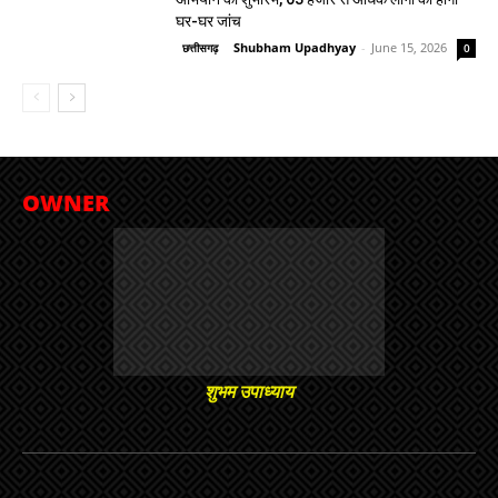
घर-घर जांच
Shubham Upadhyay
-
June 15, 2026
छत्तीसगढ़
0
OWNER
शुभम उपाध्याय