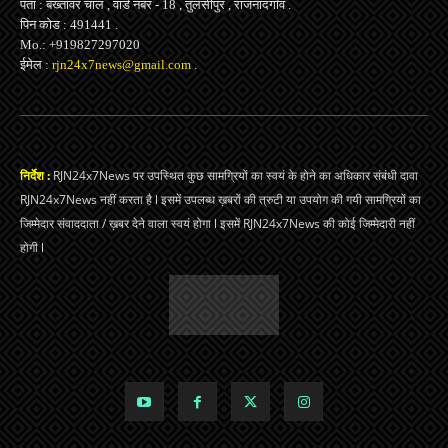
पता : बख्तावर चाल , वार्ड नंबर - 18 , तुलसीपुर , राजनांदगाँव .
पिन कोड : 491441 .
Mo.: +919827297020
ईमेल :
rjn24x7news@gmail.com
.
निर्देश :
RJN24x7News पर उपस्थित कुछ सामग्रियों का स्वयं के होने का अधिकार संबंधी दावा
RJN24x7News नहीं करता है l इसमें उपलब्ध ख़बरों की त्रुटी या उपयोग की गयी सामग्रियों का
जिम्मेदार संवाददाता / ख़बर देने वाला स्वयं होगा l इसमें RJN24x7News की कोई जिम्मेदारी नहीं
होगी l