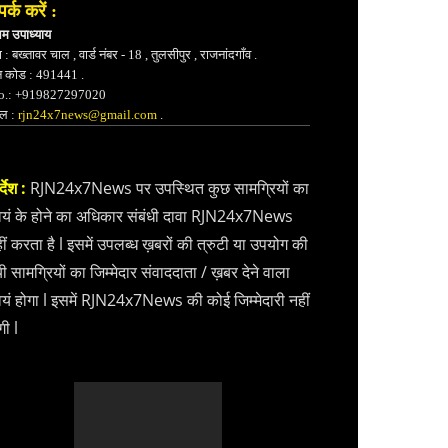
पर्क करें :
भम उपाध्याय
 : बख्तावर चाल , वार्ड नंबर - 18 , तुलसीपुर , राजनांदगाँव .
न कोड : 491441 .
.: +919827297020
ेल :
rjn24x7news@gmail.com
.
्देश :
RJN24x7News पर उपस्थित कुछ सामग्रियों का
वयं के होने का अधिकार संबंधी दावा RJN24x7News
ीं करता है l इसमें उपलब्ध ख़बरों की त्रुटी या उपयोग की
ी सामग्रियों का जिम्मेदार संवाददाता / ख़बर देने वाला
वयं होगा l इसमें RJN24x7News की कोई जिम्मेदारी नहीं
गी l