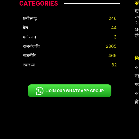
CATEGORIES
सं
शु
पता
छत्तीसगढ़
246
पि
देश
44
Mo
ईम
मनोरंजन
3
राजनांदगाँव
2365
राजनीति
469
निर
स्वास्थ्य
82
स्
नह
गय
JOIN OUR WHATSAPP GROUP
स्
हो