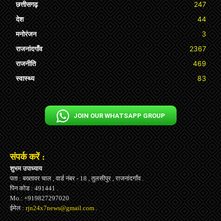
छत्तीसगढ़
247
देश
44
मनोरंजन
3
राजनांदगाँव
2367
राजनीति
469
स्वास्थ्य
83
JOIN OUR WHATSAPP GROUP
संपर्क करें :
शुभम उपाध्याय
पता : बख्तावर चाल , वार्ड नंबर - 18 , तुलसीपुर , राजनांदगाँव .
पिन कोड : 491441 .
Mo.: +919827297020
ईमेल :
rjn24x7news@gmail.com
.