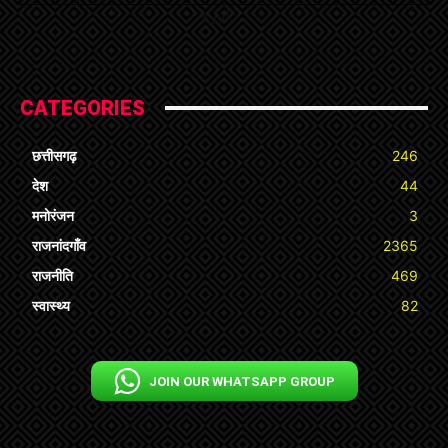
« Jul
CATEGORIES
छत्तीसगढ़
246
देश
44
मनोरंजन
3
राजनांदगाँव
2365
राजनीति
469
स्वास्थ्य
82
JOIN OUR WHATSAPP GROUP