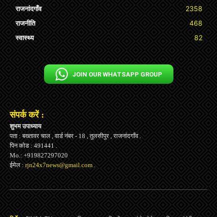
राजनांदगाँव
2358
राजनीति
468
स्वास्थ्य
82
JOIN OUR WHATSAPP GROUP
संपर्क करें :
शुभम उपाध्याय
पता : बख्तावर चाल , वार्ड नंबर - 18 , तुलसीपुर , राजनांदगाँव .
पिन कोड : 491441 .
Mo.: +919827297020
ईमेल :
rjn24x7news@gmail.com
.