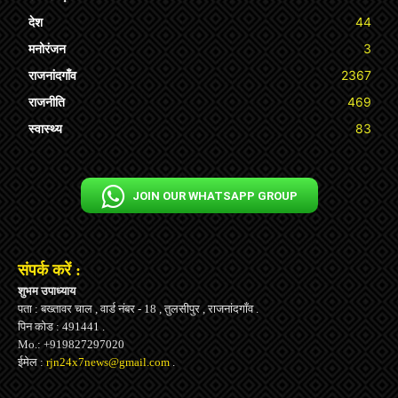
देश
44
मनोरंजन
3
राजनांदगाँव
2367
राजनीति
469
स्वास्थ्य
83
JOIN OUR WHATSAPP GROUP
संपर्क करें :
शुभम उपाध्याय
पता : बख्तावर चाल , वार्ड नंबर - 18 , तुलसीपुर , राजनांदगाँव .
पिन कोड : 491441 .
Mo.: +919827297020
ईमेल :
rjn24x7news@gmail.com
.