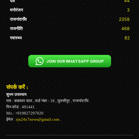
देश
44
मनोरंजन
3
राजनांदगाँव
2358
राजनीति
468
स्वास्थ्य
82
JOIN OUR WHATSAPP GROUP
संपर्क करें :
शुभम उपाध्याय
पता : बख्तावर चाल , वार्ड नंबर - 18 , तुलसीपुर , राजनांदगाँव .
पिन कोड : 491441 .
Mo.: +919827297020
ईमेल :
rjn24x7news@gmail.com
.