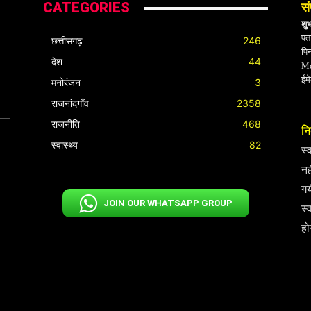
CATEGORIES
सं
शु
पता
छत्तीसगढ़
246
पि
देश
44
Mo
ईम
मनोरंजन
3
राजनांदगाँव
2358
राजनीति
468
निर
स्वास्थ्य
82
स्
नह
गय
JOIN OUR WHATSAPP GROUP
स्
हो