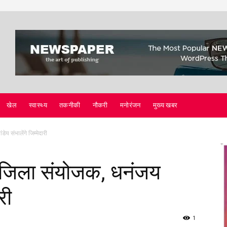
खेल
स्वास्थ्य
तकनीकी
नौकरी
मनोरंजन
मुख्य खबर
य संभालेंगे जिम्मेदारी
ा जिला संयोजक, धनंजय
री
1