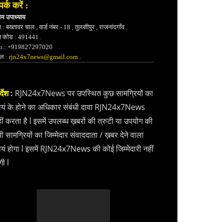
पर्क करें :
भम उपाध्याय
 : बख्तावर चाल , वार्ड नंबर - 18 , तुलसीपुर , राजनांदगाँव .
न कोड : 491441 .
.: +919827297020
ेल :
rjn24x7news@gmail.com
.
्देश :
RJN24x7News पर उपस्थित कुछ सामग्रियों का
वयं के होने का अधिकार संबंधी दावा RJN24x7News
ीं करता है l इसमें उपलब्ध ख़बरों की त्रुटी या उपयोग की
ी सामग्रियों का जिम्मेदार संवाददाता / ख़बर देने वाला
वयं होगा l इसमें RJN24x7News की कोई जिम्मेदारी नहीं
गी l