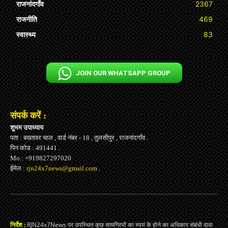
राजनांदगाँव
2367
राजनीति
469
स्वास्थ्य
83
JOIN OUR WHATSAPP GROUP
संपर्क करें :
शुभम उपाध्याय
पता : बख्तावर चाल , वार्ड नंबर - 18 , तुलसीपुर , राजनांदगाँव .
पिन कोड : 491441 .
Mo.: +919827297020
ईमेल :
rjn24x7news@gmail.com
.
निर्देश :
RJN24x7News पर उपस्थित कुछ सामग्रियों का स्वयं के होने का अधिकार संबंधी दावा