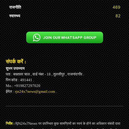
राजनीति
469
स्वास्थ्य
82
JOIN OUR WHATSAPP GROUP
संपर्क करें :
शुभम उपाध्याय
पता : बख्तावर चाल , वार्ड नंबर - 18 , तुलसीपुर , राजनांदगाँव .
पिन कोड : 491441 .
Mo.: +919827297020
ईमेल :
rjn24x7news@gmail.com
.
निर्देश :
RJN24x7News पर उपस्थित कुछ सामग्रियों का स्वयं के होने का अधिकार संबंधी दावा