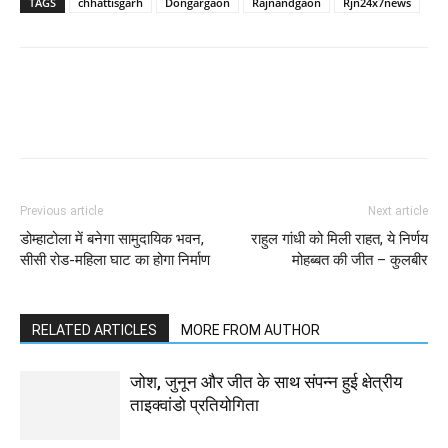
TAGS
chhattisgarh
Dongargaon
Rajnandgaon
Rjn24x7news
WhatsApp
Facebook
Twitter
Previous article
Next article
डोम्हाटोला में बनेगा सामुदायिक भवन,
राहुल गांधी को मिली राहत, ये निर्णय
सीसी रोड-महिला घाट का होगा निर्माण
मोहब्बत की जीत – कुलबीर
RELATED ARTICLES
MORE FROM AUTHOR
जोश, जुनून और जीत के साथ संपन्न हुई क्षेत्रीय
ताइक्वांडो प्रतियोगिता