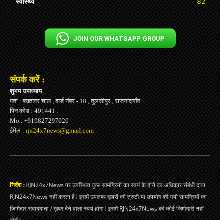
स्वास्थ्य
82
JOIN OUR WHATSAPP GROUP
संपर्क करें :
शुभम उपाध्याय
पता : बख्तावर चाल , वार्ड नंबर - 18 , तुलसीपुर , राजनांदगाँव .
पिन कोड : 491441 .
Mo.: +919827297020
ईमेल :
rjn24x7news@gmail.com
.
निर्देश :
RJN24x7News पर उपस्थित कुछ सामग्रियों का स्वयं के होने का अधिकार संबंधी दावा
RJN24x7News नहीं करता है l इसमें उपलब्ध ख़बरों की त्रुटी या उपयोग की गयी सामग्रियों का
जिम्मेदार संवाददाता / ख़बर देने वाला स्वयं होगा l इसमें RJN24x7News की कोई जिम्मेदारी नहीं