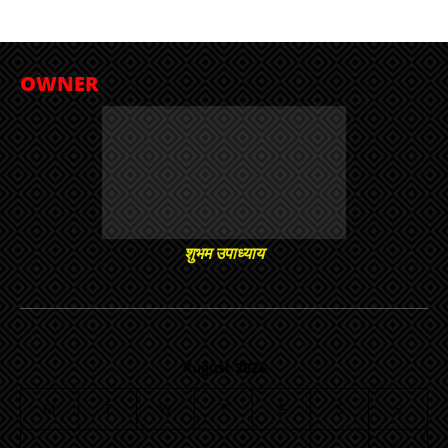
OWNER
शुभम उपाध्याय
August 2026
M
T
W
T
F
S
S
1
2