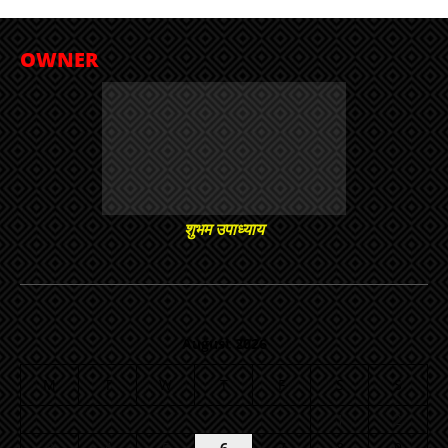
OWNER
शुभम उपाध्याय
August 2026
M
T
W
T
F
S
S
1
2
3
4
5
6
7
8
9