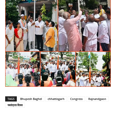
TAGS
Bhupesh Baghel
chhattisgarh
Congress
Rajnandgaon
स्वतंत्रता दिवस