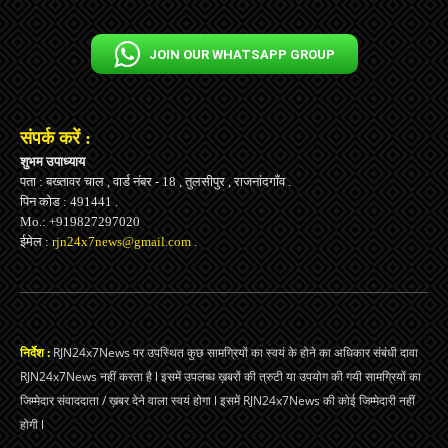
JOIN OUR WHATSAPP GROUP
संपर्क करें :
शुभम उपाध्याय
पता : बख्तावर चाल , वार्ड नंबर - 18 , तुलसीपुर , राजनांदगाँव .
पिन कोड : 491441 .
Mo.: +919827297020
ईमेल :
rjn24x7news@gmail.com
.
निर्देश :
RJN24x7News पर उपस्थित कुछ सामग्रियों का स्वयं के होने का अधिकार संबंधी दावा
RJN24x7News नहीं करता है l इसमें उपलब्ध ख़बरों की त्रुटी या उपयोग की गयी सामग्रियों का
जिम्मेदार संवाददाता / ख़बर देने वाला स्वयं होगा l इसमें RJN24x7News की कोई जिम्मेदारी नहीं
होगी l