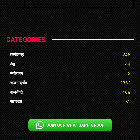
31
« Jul
CATEGORIES
छत्तीसगढ़
246
देश
44
मनोरंजन
3
राजनांदगाँव
2362
राजनीति
469
स्वास्थ्य
82
JOIN OUR WHATSAPP GROUP