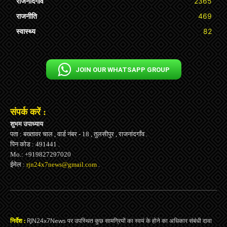
राजनांदगाँव
2365
राजनीति
469
स्वास्थ्य
82
JOIN OUR WHATSAPP GROUP
संपर्क करें :
शुभम उपाध्याय
पता : बख्तावर चाल , वार्ड नंबर - 18 , तुलसीपुर , राजनांदगाँव .
पिन कोड : 491441 .
Mo.: +919827297020
ईमेल :
rjn24x7news@gmail.com
.
निर्देश :
RJN24x7News पर उपस्थित कुछ सामग्रियों का स्वयं के होने का अधिकार संबंधी दावा