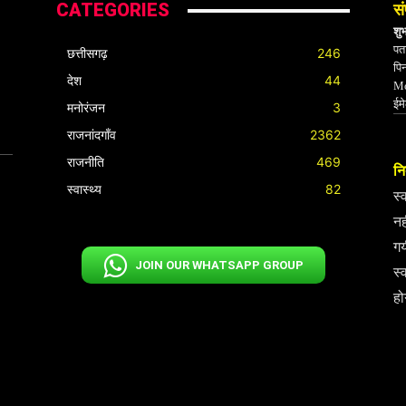
CATEGORIES
सं
शु
पता
छत्तीसगढ़
246
पि
देश
44
Mo
ईम
मनोरंजन
3
राजनांदगाँव
2362
राजनीति
469
निर
स्वास्थ्य
82
स्
नह
गय
JOIN OUR WHATSAPP GROUP
स्
हो