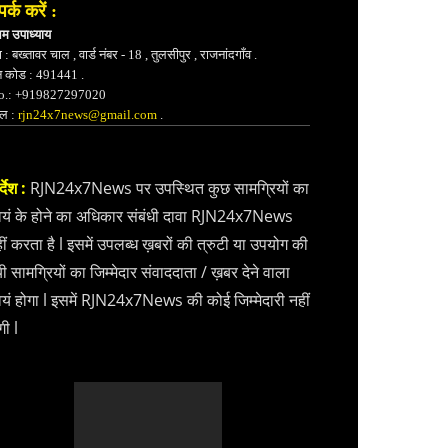
पर्क करें :
भम उपाध्याय
 : बख्तावर चाल , वार्ड नंबर - 18 , तुलसीपुर , राजनांदगाँव .
न कोड : 491441 .
.: +919827297020
ेल :
rjn24x7news@gmail.com
.
्देश :
RJN24x7News पर उपस्थित कुछ सामग्रियों का
वयं के होने का अधिकार संबंधी दावा RJN24x7News
ीं करता है l इसमें उपलब्ध ख़बरों की त्रुटी या उपयोग की
ी सामग्रियों का जिम्मेदार संवाददाता / ख़बर देने वाला
वयं होगा l इसमें RJN24x7News की कोई जिम्मेदारी नहीं
गी l