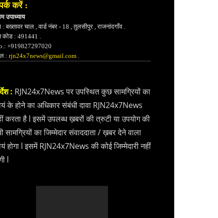
पर्क करें :
भम उपाध्याय
 : बख्तावर चाल , वार्ड नंबर - 18 , तुलसीपुर , राजनांदगाँव .
न कोड : 491441 .
.: +919827297020
ेल :
rjn24x7news@gmail.com
.
्देश :
RJN24x7News पर उपस्थित कुछ सामग्रियों का
वयं के होने का अधिकार संबंधी दावा RJN24x7News
ीं करता है l इसमें उपलब्ध ख़बरों की त्रुटी या उपयोग की
ी सामग्रियों का जिम्मेदार संवाददाता / ख़बर देने वाला
वयं होगा l इसमें RJN24x7News की कोई जिम्मेदारी नहीं
गी l