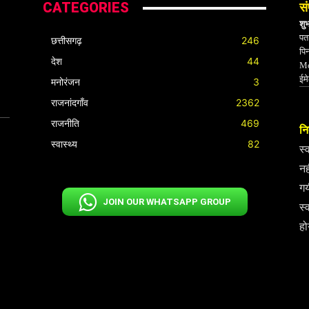
CATEGORIES
सं
शु
पता
छत्तीसगढ़
246
पि
देश
44
Mo
ईम
मनोरंजन
3
राजनांदगाँव
2362
राजनीति
469
निर
स्वास्थ्य
82
स्
नह
गय
JOIN OUR WHATSAPP GROUP
स्
हो