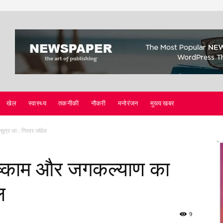
खेल
स्वास्थ्य
तकनीकी
नौकरी
मनोरंजन
मुख्य खबर
सूत्र था : गिरवर जंघेल
 निष्काम और जगकल्याण का
ल
9