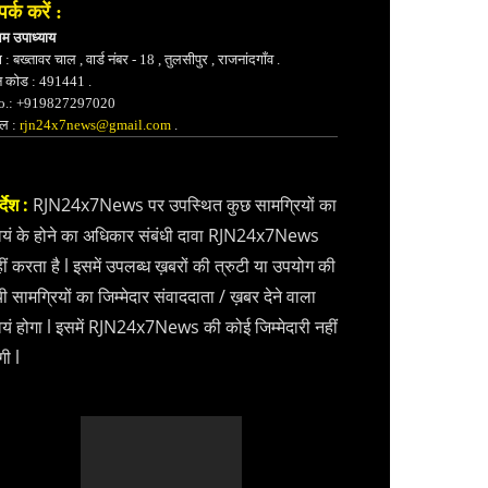
पर्क करें :
भम उपाध्याय
 : बख्तावर चाल , वार्ड नंबर - 18 , तुलसीपुर , राजनांदगाँव .
न कोड : 491441 .
.: +919827297020
ेल :
rjn24x7news@gmail.com
.
्देश :
RJN24x7News पर उपस्थित कुछ सामग्रियों का
वयं के होने का अधिकार संबंधी दावा RJN24x7News
ीं करता है l इसमें उपलब्ध ख़बरों की त्रुटी या उपयोग की
ी सामग्रियों का जिम्मेदार संवाददाता / ख़बर देने वाला
वयं होगा l इसमें RJN24x7News की कोई जिम्मेदारी नहीं
गी l