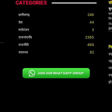
CATEGORIES
सं
शु
पता
छत्तीसगढ़
246
पि
देश
44
Mo
ईम
मनोरंजन
3
राजनांदगाँव
2365
राजनीति
469
निर
स्वास्थ्य
82
स्
नह
गय
JOIN OUR WHATSAPP GROUP
स्
हो