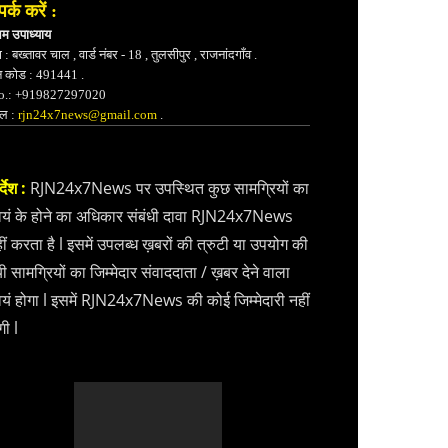
पर्क करें :
भम उपाध्याय
 : बख्तावर चाल , वार्ड नंबर - 18 , तुलसीपुर , राजनांदगाँव .
न कोड : 491441 .
.: +919827297020
ेल :
rjn24x7news@gmail.com
.
्देश :
RJN24x7News पर उपस्थित कुछ सामग्रियों का
वयं के होने का अधिकार संबंधी दावा RJN24x7News
ीं करता है l इसमें उपलब्ध ख़बरों की त्रुटी या उपयोग की
ी सामग्रियों का जिम्मेदार संवाददाता / ख़बर देने वाला
वयं होगा l इसमें RJN24x7News की कोई जिम्मेदारी नहीं
गी l