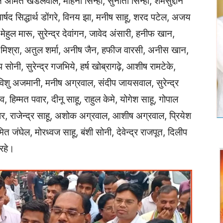
्ष अमित खंडेलवाल, मोहनी सिन्हा, सुनीता सिन्हा, शमसुद्दीन
्षद सिद्धार्थ डोंगरे, विनय झा, मनीष साहू, शरद पटेल, अजय
 मेहुल मारू, सुरेन्द्र देवांगन, जावेद अंसारी, हनीफ खान,
न्यु मिश्रा, अतुल शर्मा, अनीष जैन, हफीज वारसी, अनीस खान,
सोनी, सुरेन्द्र गजभिये, हर्ष खोब्रागढ़े, आशीष रामटेके,
िशु अजमानी, मनीष अग्रवाल, संदीप जायसवाल, सुरेन्द्र
णव, हिम्मत पवार, दीनू साहू, राहुल केमे, योगेश साहू, गोपाल
हार, राजेन्द्र साहू, अशोक अग्रवाल, आशीष अग्रवाल, प्रियेश
मित जंघेल, मोरध्वज साहू, बंशी सोनी, देवेन्द्र राजपूत, दिलीप
 रहे।