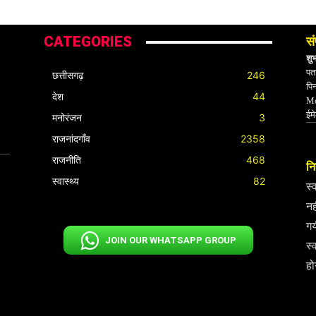
CATEGORIES
सं
शु
पता
छत्तीसगढ़
246
पि
देश
44
Mo
ईम
मनोरंजन
3
राजनांदगाँव
2358
राजनीति
468
निर
स्वास्थ्य
82
स्
नह
गय
JOIN OUR WHATSAPP GROUP
स्
हो