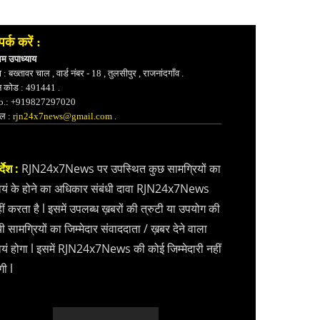
पर्क करें :
भम उपाध्याय
 : बख्तावर चाल , वार्ड नंबर - 18 , तुलसीपुर , राजनांदगाँव .
न कोड : 491441 .
.: +919827297020
ेल :
rjn24x7news@gmail.com
.
्देश :
RJN24x7News पर उपस्थित कुछ सामग्रियों का
वयं के होने का अधिकार संबंधी दावा RJN24x7News
ीं करता है l इसमें उपलब्ध ख़बरों की त्रुटी या उपयोग की
ी सामग्रियों का जिम्मेदार संवाददाता / ख़बर देने वाला
वयं होगा l इसमें RJN24x7News की कोई जिम्मेदारी नहीं
गी l