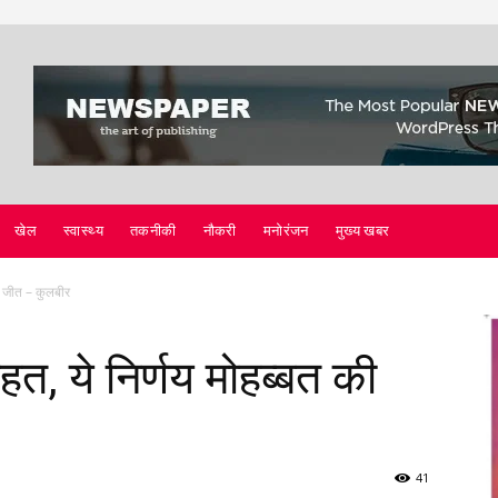
खेल
स्वास्थ्य
तकनीकी
नौकरी
मनोरंजन
मुख्य खबर
की जीत – कुलबीर
ाहत, ये निर्णय मोहब्बत की
41