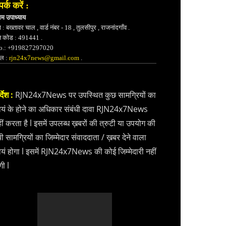
पर्क करें :
भम उपाध्याय
 : बख्तावर चाल , वार्ड नंबर - 18 , तुलसीपुर , राजनांदगाँव .
न कोड : 491441 .
.: +919827297020
ेल :
rjn24x7news@gmail.com
.
्देश :
RJN24x7News पर उपस्थित कुछ सामग्रियों का
वयं के होने का अधिकार संबंधी दावा RJN24x7News
ीं करता है l इसमें उपलब्ध ख़बरों की त्रुटी या उपयोग की
ी सामग्रियों का जिम्मेदार संवाददाता / ख़बर देने वाला
वयं होगा l इसमें RJN24x7News की कोई जिम्मेदारी नहीं
गी l