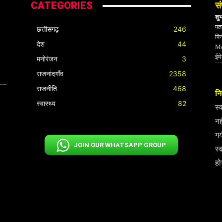
CATEGORIES
सं
शु
पता
छत्तीसगढ़
246
पि
देश
44
Mo
ईम
मनोरंजन
3
राजनांदगाँव
2358
राजनीति
468
निर
स्वास्थ्य
82
स्
नह
गय
JOIN OUR WHATSAPP GROUP
स्
हो