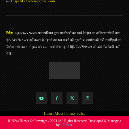
ईमेल :
rjn24x7news@gmail.com
.
निर्देश :
RJN24x7News पर उपस्थित कुछ सामग्रियों का स्वयं के होने का अधिकार संबंधी दावा
RJN24x7News नहीं करता है l इसमें उपलब्ध ख़बरों की त्रुटी या उपयोग की गयी सामग्रियों का
जिम्मेदार संवाददाता / ख़बर देने वाला स्वयं होगा l इसमें RJN24x7News की कोई जिम्मेदारी नहीं
होगी l
Home
|
About
|
Privacy Policy
RJN24x7News © Copyright - 2023 | All Rights Reserved. Developed & Managing
by
CGNext.