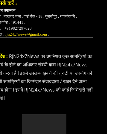
पर्क करें :
भम उपाध्याय
 : बख्तावर चाल , वार्ड नंबर - 18 , तुलसीपुर , राजनांदगाँव .
न कोड : 491441 .
.: +919827297020
ेल :
rjn24x7news@gmail.com
.
्देश :
RJN24x7News पर उपस्थित कुछ सामग्रियों का
वयं के होने का अधिकार संबंधी दावा RJN24x7News
ीं करता है l इसमें उपलब्ध ख़बरों की त्रुटी या उपयोग की
ी सामग्रियों का जिम्मेदार संवाददाता / ख़बर देने वाला
वयं होगा l इसमें RJN24x7News की कोई जिम्मेदारी नहीं
गी l