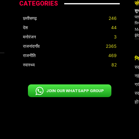
CATEGORIES
सं
शु
पता
छत्तीसगढ़
246
पि
देश
44
Mo
ईम
मनोरंजन
3
राजनांदगाँव
2365
राजनीति
469
निर
स्वास्थ्य
82
स्
नह
गय
JOIN OUR WHATSAPP GROUP
स्
हो