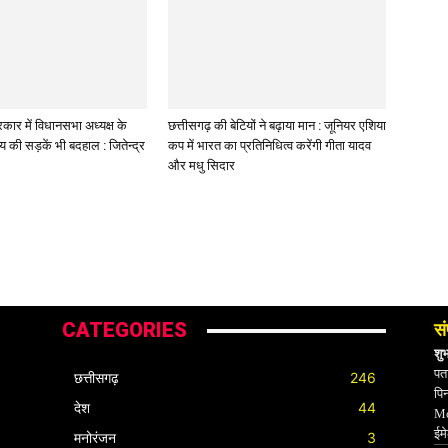
कार में विधानसभा अध्यक्ष के
छत्तीसगढ़ की बेटियों ने बढ़ाया मान : जूनियर एशिया
लय की सड़कें भी बदहाल : जितेन्द्र
कप में भारत का प्रतिनिधित्व करेंगी गीता यादव
और मधु सिदार
CATEGORIES
सं
शु
पता
छत्तीसगढ़
246
पि
देश
44
Mo
ईम
मनोरंजन
3