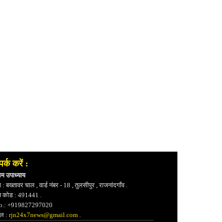
पर्क करें :
भम उपाध्याय
 : बख्तावर चाल , वार्ड नंबर - 18 , तुलसीपुर , राजनांदगाँव .
न कोड : 491441 .
.: +919827297020
ेल :
rjn24x7news@gmail.com
.