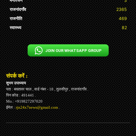
मनोरंजन
3
राजनांदगाँव
2365
राजनीति
469
स्वास्थ्य
82
JOIN OUR WHATSAPP GROUP
संपर्क करें :
शुभम उपाध्याय
पता : बख्तावर चाल , वार्ड नंबर - 18 , तुलसीपुर , राजनांदगाँव .
पिन कोड : 491441 .
Mo.: +919827297020
ईमेल :
rjn24x7news@gmail.com
.