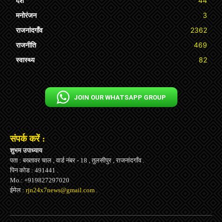
देश
44
मनोरंजन
3
राजनांदगाँव
2362
राजनीति
469
स्वास्थ्य
82
JOIN OUR WHATSAPP GROUP
संपर्क करें :
शुभम उपाध्याय
पता : बख्तावर चाल , वार्ड नंबर - 18 , तुलसीपुर , राजनांदगाँव .
पिन कोड : 491441 .
Mo.: +919827297020
ईमेल :
rjn24x7news@gmail.com
.