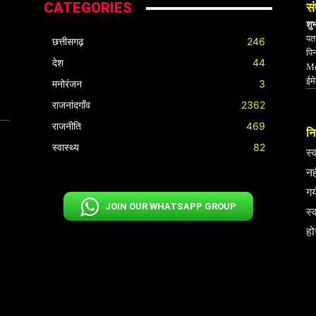
CATEGORIES
सं
शु
पता
छत्तीसगढ़
246
पि
देश
44
Mo
ईम
मनोरंजन
3
राजनांदगाँव
2362
राजनीति
469
निर
स्वास्थ्य
82
स्
नह
गय
JOIN OUR WHATSAPP GROUP
स्
हो