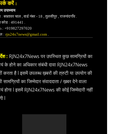
पर्क करें :
भम उपाध्याय
 : बख्तावर चाल , वार्ड नंबर - 18 , तुलसीपुर , राजनांदगाँव .
न कोड : 491441 .
.: +919827297020
ेल :
rjn24x7news@gmail.com
.
्देश :
RJN24x7News पर उपस्थित कुछ सामग्रियों का
वयं के होने का अधिकार संबंधी दावा RJN24x7News
ीं करता है l इसमें उपलब्ध ख़बरों की त्रुटी या उपयोग की
ी सामग्रियों का जिम्मेदार संवाददाता / ख़बर देने वाला
वयं होगा l इसमें RJN24x7News की कोई जिम्मेदारी नहीं
गी l