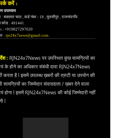
पर्क करें :
भम उपाध्याय
 : बख्तावर चाल , वार्ड नंबर - 18 , तुलसीपुर , राजनांदगाँव .
न कोड : 491441 .
.: +919827297020
ेल :
rjn24x7news@gmail.com
.
्देश :
RJN24x7News पर उपस्थित कुछ सामग्रियों का
वयं के होने का अधिकार संबंधी दावा RJN24x7News
ीं करता है l इसमें उपलब्ध ख़बरों की त्रुटी या उपयोग की
ी सामग्रियों का जिम्मेदार संवाददाता / ख़बर देने वाला
वयं होगा l इसमें RJN24x7News की कोई जिम्मेदारी नहीं
गी l