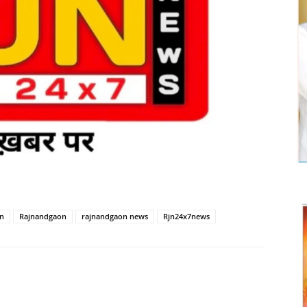
n
Rajnandgaon
rajnandgaon news
Rjn24x7news
Twitter
Copy URL