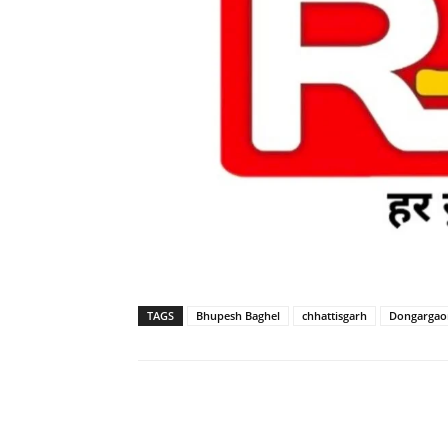
TAGS
Bhupesh Baghel
chhattisgarh
Dongargao
WhatsApp
Facebook