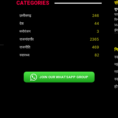
CATEGORIES
सं
शु
पता
छत्तीसगढ़
246
पि
देश
44
Mo
ईम
मनोरंजन
3
राजनांदगाँव
2365
राजनीति
469
निर
स्वास्थ्य
82
स्
नह
गय
JOIN OUR WHATSAPP GROUP
स्
हो