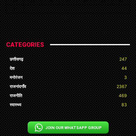
24
25
26
27
28
29
30
31
« Jul
CATEGORIES
छत्तीसगढ़
247
देश
44
मनोरंजन
3
राजनांदगाँव
2367
राजनीति
469
स्वास्थ्य
83
JOIN OUR WHATSAPP GROUP