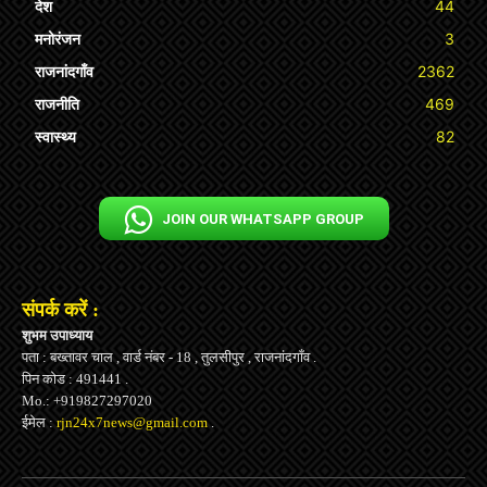
देश
44
मनोरंजन
3
राजनांदगाँव
2362
राजनीति
469
स्वास्थ्य
82
JOIN OUR WHATSAPP GROUP
संपर्क करें :
शुभम उपाध्याय
पता : बख्तावर चाल , वार्ड नंबर - 18 , तुलसीपुर , राजनांदगाँव .
पिन कोड : 491441 .
Mo.: +919827297020
ईमेल :
rjn24x7news@gmail.com
.