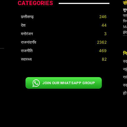
CATEGORIES
सं
शु
पता
छत्तीसगढ़
246
पि
देश
44
Mo
ईम
मनोरंजन
3
राजनांदगाँव
2362
राजनीति
469
निर
स्वास्थ्य
82
स्
नह
गय
JOIN OUR WHATSAPP GROUP
स्
हो