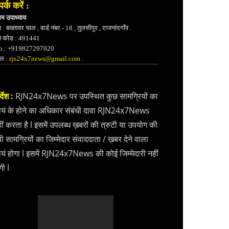
पर्क करें :
भम उपाध्याय
 : बख्तावर चाल , वार्ड नंबर - 18 , तुलसीपुर , राजनांदगाँव .
न कोड : 491441 .
.: +919827297020
ेल :
rjn24x7news@gmail.com
.
्देश :
RJN24x7News पर उपस्थित कुछ सामग्रियों का
वयं के होने का अधिकार संबंधी दावा RJN24x7News
ीं करता है l इसमें उपलब्ध ख़बरों की त्रुटी या उपयोग की
ी सामग्रियों का जिम्मेदार संवाददाता / ख़बर देने वाला
वयं होगा l इसमें RJN24x7News की कोई जिम्मेदारी नहीं
गी l