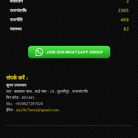
मनोरंजन
3
राजनांदगाँव
2365
राजनीति
469
स्वास्थ्य
82
JOIN OUR WHATSAPP GROUP
संपर्क करें :
शुभम उपाध्याय
पता : बख्तावर चाल , वार्ड नंबर - 18 , तुलसीपुर , राजनांदगाँव .
पिन कोड : 491441 .
Mo.: +919827297020
ईमेल :
rjn24x7news@gmail.com
.