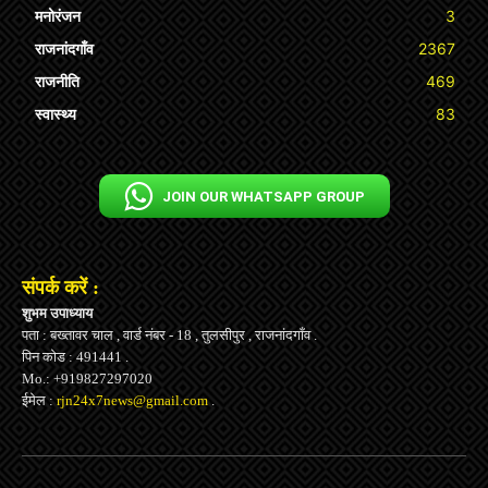
मनोरंजन
3
राजनांदगाँव
2367
राजनीति
469
स्वास्थ्य
83
JOIN OUR WHATSAPP GROUP
संपर्क करें :
शुभम उपाध्याय
पता : बख्तावर चाल , वार्ड नंबर - 18 , तुलसीपुर , राजनांदगाँव .
पिन कोड : 491441 .
Mo.: +919827297020
ईमेल :
rjn24x7news@gmail.com
.