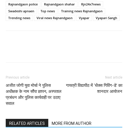
Rajnandgaon police
Rajnandgaon shahar
Rjn24x7news
Swadeshi apnaen
Top news
Training news Rajnandgaon
Trending news
Viral news Rajnandgaon
Vyapar
Vyapari Sangh
WhatsApp
Facebook
Twitter
Previous article
Next article
अजीत जोगी युवा मोर्चा ने पुलिस
गायत्री विद्यापीठ में ‘थैक्स गिविंग-डे’ का
अधीक्षक के नाम सौंपा ज्ञापन, अस्पताल
शानदार आयोजन
प्रबंधन और पुलिस कार्यवाही पर उठाए
सवाल
RELATED ARTICLES
MORE FROM AUTHOR