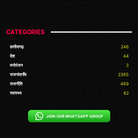
« Jul
CATEGORIES
छत्तीसगढ़
246
देश
44
मनोरंजन
3
राजनांदगाँव
2365
राजनीति
469
स्वास्थ्य
82
JOIN OUR WHATSAPP GROUP