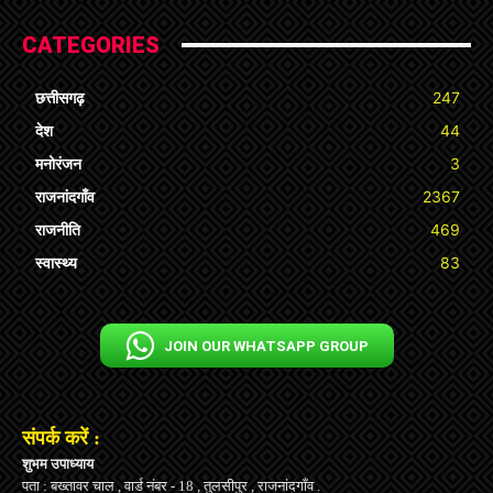
CATEGORIES
छत्तीसगढ़
247
देश
44
मनोरंजन
3
राजनांदगाँव
2367
राजनीति
469
स्वास्थ्य
83
JOIN OUR WHATSAPP GROUP
संपर्क करें :
शुभम उपाध्याय
पता : बख्तावर चाल , वार्ड नंबर - 18 , तुलसीपुर , राजनांदगाँव .