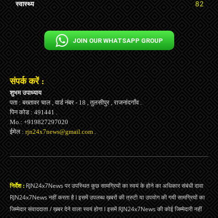
स्वास्थ्य
82
JOIN OUR WHATSAPP GROUP
संपर्क करें :
शुभम उपाध्याय
पता : बख्तावर चाल , वार्ड नंबर - 18 , तुलसीपुर , राजनांदगाँव .
पिन कोड : 491441 .
Mo.: +919827297020
ईमेल :
rjn24x7news@gmail.com
.
निर्देश :
RJN24x7News पर उपस्थित कुछ सामग्रियों का स्वयं के होने का अधिकार संबंधी दावा
RJN24x7News नहीं करता है l इसमें उपलब्ध ख़बरों की त्रुटी या उपयोग की गयी सामग्रियों का
जिम्मेदार संवाददाता / ख़बर देने वाला स्वयं होगा l इसमें RJN24x7News की कोई जिम्मेदारी नहीं