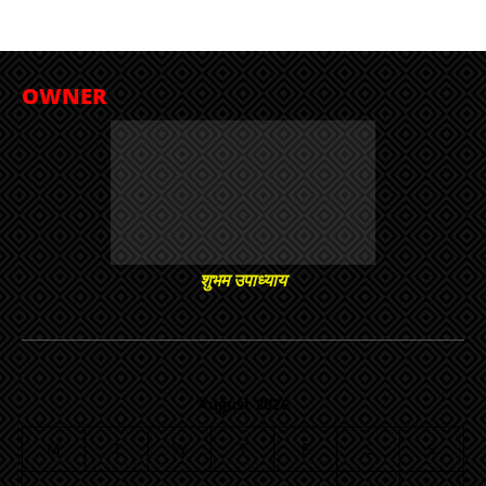
OWNER
शुभम उपाध्याय
August 2026
M
T
W
T
F
S
S