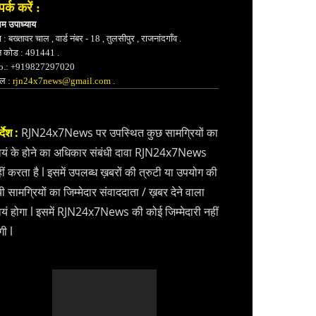
पर्क करें :
भम उपाध्याय
 : बख्तावर चाल , वार्ड नंबर - 18 , तुलसीपुर , राजनांदगाँव .
न कोड : 491441 .
.: +919827297020
ेल :
rjn24x7news@gmail.com
.
्देश :
RJN24x7News पर उपस्थित कुछ सामग्रियों का
वयं के होने का अधिकार संबंधी दावा RJN24x7News
ीं करता है l इसमें उपलब्ध ख़बरों की त्रुटी या उपयोग की
ी सामग्रियों का जिम्मेदार संवाददाता / ख़बर देने वाला
वयं होगा l इसमें RJN24x7News की कोई जिम्मेदारी नहीं
गी l