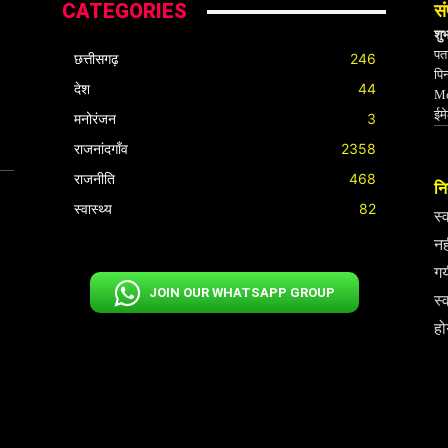
CATEGORIES
सं
शु
पता
छत्तीसगढ़
246
पि
देश
44
Mo
ईम
मनोरंजन
3
राजनांदगाँव
2358
राजनीति
468
निर
स्वास्थ्य
82
स्
नह
गय
JOIN OUR WHATSAPP GROUP
स्
हो