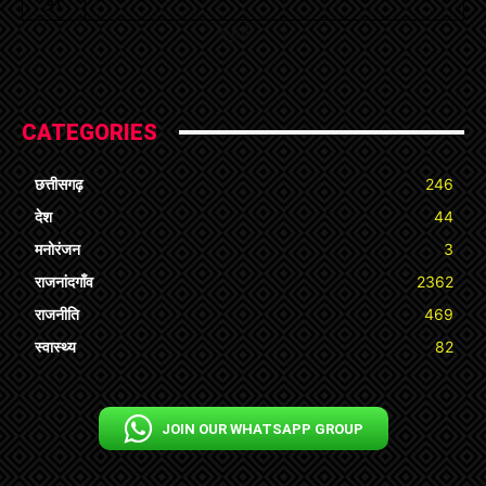
31
« Jul
CATEGORIES
छत्तीसगढ़
246
देश
44
मनोरंजन
3
राजनांदगाँव
2362
राजनीति
469
स्वास्थ्य
82
JOIN OUR WHATSAPP GROUP