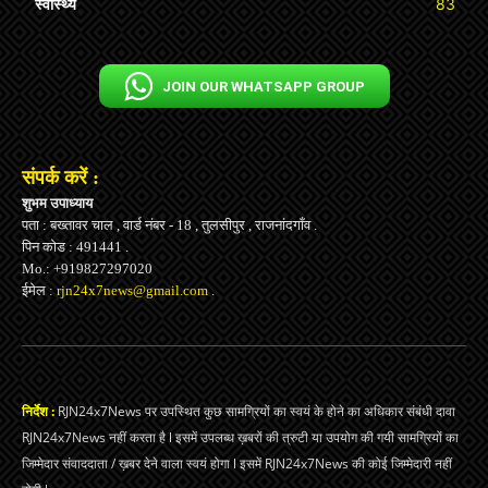
स्वास्थ्य
83
JOIN OUR WHATSAPP GROUP
संपर्क करें :
शुभम उपाध्याय
पता : बख्तावर चाल , वार्ड नंबर - 18 , तुलसीपुर , राजनांदगाँव .
पिन कोड : 491441 .
Mo.: +919827297020
ईमेल :
rjn24x7news@gmail.com
.
निर्देश :
RJN24x7News पर उपस्थित कुछ सामग्रियों का स्वयं के होने का अधिकार संबंधी दावा
RJN24x7News नहीं करता है l इसमें उपलब्ध ख़बरों की त्रुटी या उपयोग की गयी सामग्रियों का
जिम्मेदार संवाददाता / ख़बर देने वाला स्वयं होगा l इसमें RJN24x7News की कोई जिम्मेदारी नहीं