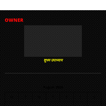
OWNER
शुभम उपाध्याय
August 2026
M
T
W
T
F
S
S
1
2