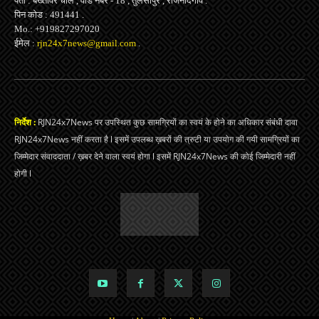
पता : बख्तावर चाल , वार्ड नंबर - 18 , तुलसीपुर , राजनांदगाँव .
पिन कोड : 491441 .
Mo.: +919827297020
ईमेल :
rjn24x7news@gmail.com
.
निर्देश :
RJN24x7News पर उपस्थित कुछ सामग्रियों का स्वयं के होने का अधिकार संबंधी दावा
RJN24x7News नहीं करता है l इसमें उपलब्ध ख़बरों की त्रुटी या उपयोग की गयी सामग्रियों का
जिम्मेदार संवाददाता / ख़बर देने वाला स्वयं होगा l इसमें RJN24x7News की कोई जिम्मेदारी नहीं
होगी l