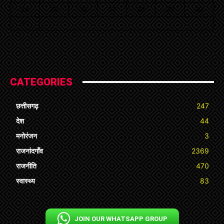
24
25
26
27
28
29
30
31
« Jul
CATEGORIES
छत्तीसगढ़
247
देश
44
मनोरंजन
3
राजनांदगाँव
2369
राजनीति
470
स्वास्थ्य
83
JOIN OUR WHATSAPP GROUP