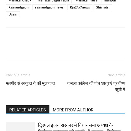
Mahakal chauk
Mahakal pagdi Yatra
Mahakal Yatra
manpur
Rajnandgaon
rajnandgaon news
Rjn24x7news
Shivratri
Ujjain
WhatsApp
Facebook
Twitter
Previous article
Next article
महापौर से आयुक्त ने की मुलाकात
कमला कॉलेज की पांच छात्राएं प्रावीण्य
सूची में
RELATED ARTICLES
MORE FROM AUTHOR
ट्रिपल इंजन सरकार में विधानसभा अध्यक्ष के