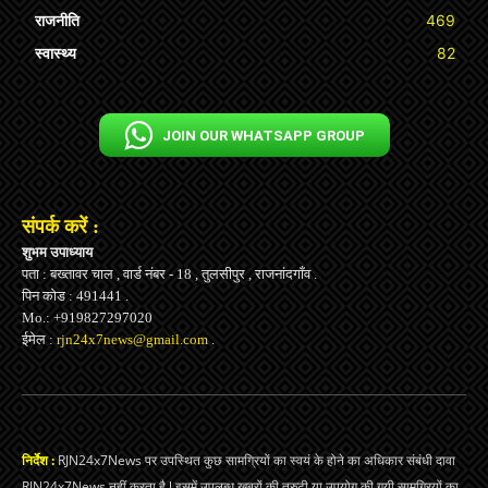
राजनीति
469
स्वास्थ्य
82
JOIN OUR WHATSAPP GROUP
संपर्क करें :
शुभम उपाध्याय
पता : बख्तावर चाल , वार्ड नंबर - 18 , तुलसीपुर , राजनांदगाँव .
पिन कोड : 491441 .
Mo.: +919827297020
ईमेल :
rjn24x7news@gmail.com
.
निर्देश :
RJN24x7News पर उपस्थित कुछ सामग्रियों का स्वयं के होने का अधिकार संबंधी दावा
RJN24x7News नहीं करता है l इसमें उपलब्ध ख़बरों की त्रुटी या उपयोग की गयी सामग्रियों का