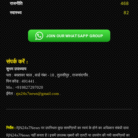
राजनीति
468
स्वास्थ्य
82
JOIN OUR WHATSAPP GROUP
संपर्क करें :
शुभम उपाध्याय
पता : बख्तावर चाल , वार्ड नंबर - 18 , तुलसीपुर , राजनांदगाँव .
पिन कोड : 491441 .
Mo.: +919827297020
ईमेल :
rjn24x7news@gmail.com
.
निर्देश :
RJN24x7News पर उपस्थित कुछ सामग्रियों का स्वयं के होने का अधिकार संबंधी दावा
RJN24x7News नहीं करता है l इसमें उपलब्ध ख़बरों की त्रुटी या उपयोग की गयी सामग्रियों का