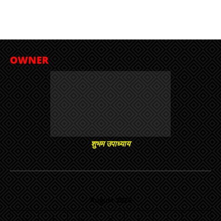
OWNER
शुभम उपाध्याय
August 2026
M
T
W
T
F
S
S