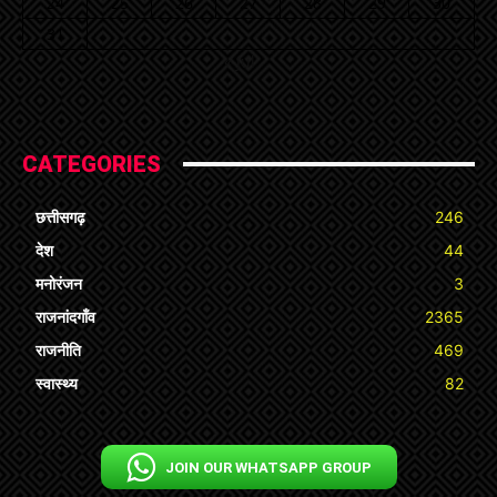
24
25
26
27
28
29
30
31
« Jul
CATEGORIES
छत्तीसगढ़
246
देश
44
मनोरंजन
3
राजनांदगाँव
2365
राजनीति
469
स्वास्थ्य
82
JOIN OUR WHATSAPP GROUP