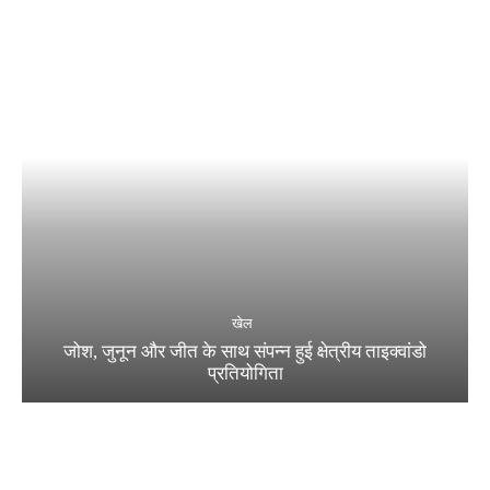
खेल
जोश, जुनून और जीत के साथ संपन्न हुई क्षेत्रीय ताइक्वांडो
प्रतियोगिता