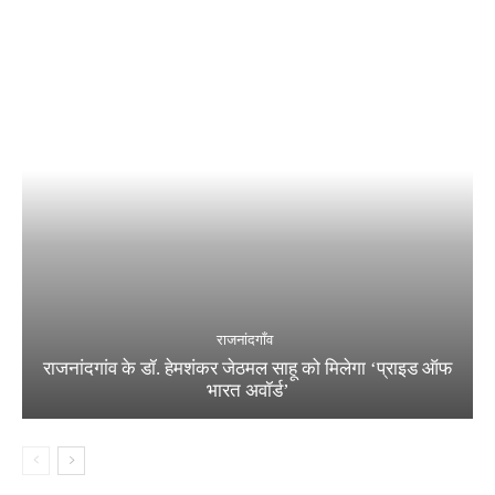
राजनांदगाँव
राजनांदगांव के डॉ. हेमशंकर जेठमल साहू को मिलेगा ‘प्राइड ऑफ
भारत अवॉर्ड’