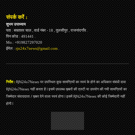
संपर्क करें :
शुभम उपाध्याय
पता : बख्तावर चाल , वार्ड नंबर - 18 , तुलसीपुर , राजनांदगाँव .
पिन कोड : 491441 .
Mo.: +919827297020
ईमेल :
rjn24x7news@gmail.com
.
निर्देश :
RJN24x7News पर उपस्थित कुछ सामग्रियों का स्वयं के होने का अधिकार संबंधी दावा
RJN24x7News नहीं करता है l इसमें उपलब्ध ख़बरों की त्रुटी या उपयोग की गयी सामग्रियों का
जिम्मेदार संवाददाता / ख़बर देने वाला स्वयं होगा l इसमें RJN24x7News की कोई जिम्मेदारी नहीं
होगी l