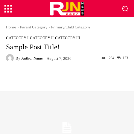
Home
Parent Category
Primary/Child Category
CATEGORY I
CATEGORY II
CATEGORY III
Sample Post Title!
By
Author Name
1234
123
August 7, 2026
Facebook
Twitter
Pinterest