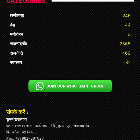
CATEGORIES
छत्तीसगढ़
246
देश
44
मनोरंजन
3
राजनांदगाँव
2365
राजनीति
469
स्वास्थ्य
82
JOIN OUR WHATSAPP GROUP
संपर्क करें :
शुभम उपाध्याय
पता : बख्तावर चाल , वार्ड नंबर - 18 , तुलसीपुर , राजनांदगाँव .
पिन कोड : 491441 .
Mo.: +919827297020