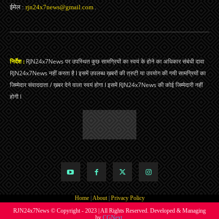
ईमेल :
rjn24x7news@gmail.com
.
निर्देश :
RJN24x7News पर उपस्थित कुछ सामग्रियों का स्वयं के होने का अधिकार संबंधी दावा
RJN24x7News नहीं करता है l इसमें उपलब्ध ख़बरों की त्रुटी या उपयोग की गयी सामग्रियों का
जिम्मेदार संवाददाता / ख़बर देने वाला स्वयं होगा l इसमें RJN24x7News की कोई जिम्मेदारी नहीं
होगी l
Home
|
About
|
Privacy Policy
RJN24x7News © Copyright - 2023 | All Rights Reserved. Developed & Managing
by
CGNext.