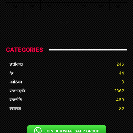
24
25
26
27
28
29
30
31
« Jul
CATEGORIES
छत्तीसगढ़
246
देश
44
मनोरंजन
3
राजनांदगाँव
2362
राजनीति
469
स्वास्थ्य
82
JOIN OUR WHATSAPP GROUP