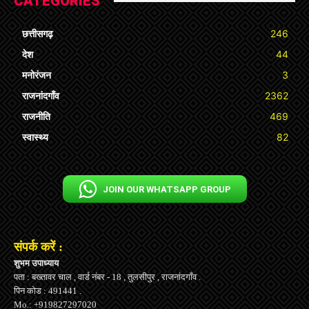
CATEGORIES
छत्तीसगढ़
246
देश
44
मनोरंजन
3
राजनांदगाँव
2362
राजनीति
469
स्वास्थ्य
82
JOIN OUR WHATSAPP GROUP
संपर्क करें :
शुभम उपाध्याय
पता : बख्तावर चाल , वार्ड नंबर - 18 , तुलसीपुर , राजनांदगाँव .
पिन कोड : 491441 .
Mo.: +919827297020