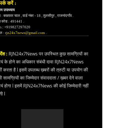
पर्क करें :
भम उपाध्याय
 : बख्तावर चाल , वार्ड नंबर - 18 , तुलसीपुर , राजनांदगाँव .
न कोड : 491441 .
.: +919827297020
ेल :
rjn24x7news@gmail.com
.
्देश :
RJN24x7News पर उपस्थित कुछ सामग्रियों का
वयं के होने का अधिकार संबंधी दावा RJN24x7News
ीं करता है l इसमें उपलब्ध ख़बरों की त्रुटी या उपयोग की
ी सामग्रियों का जिम्मेदार संवाददाता / ख़बर देने वाला
वयं होगा l इसमें RJN24x7News की कोई जिम्मेदारी नहीं
गी l