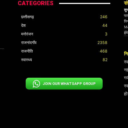
CATEGORIES
सं
शु
पता
छत्तीसगढ़
246
पि
देश
44
Mo
ईम
मनोरंजन
3
राजनांदगाँव
2358
राजनीति
468
निर
स्वास्थ्य
82
स्
नह
गय
JOIN OUR WHATSAPP GROUP
स्
हो