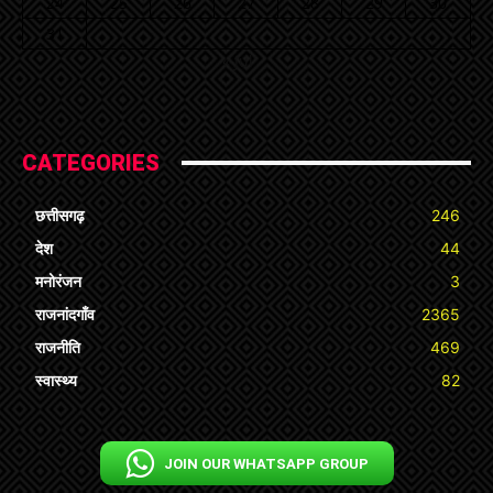
24
25
26
27
28
29
30
31
« Jul
CATEGORIES
छत्तीसगढ़
246
देश
44
मनोरंजन
3
राजनांदगाँव
2365
राजनीति
469
स्वास्थ्य
82
JOIN OUR WHATSAPP GROUP